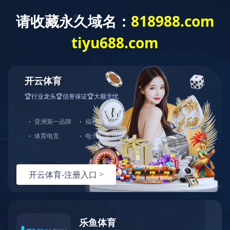
开云体育
4008
售后服务热线
开云体育
关于我们
开云体育-开云(中国)一站
开云体育-开云(中国)一站式服务官方网站
集装箱作业叉车
正面吊运机
内燃牵引车